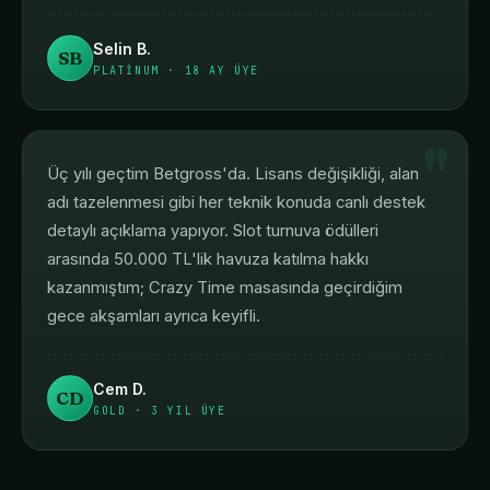
Selin B.
SB
PLATINUM · 18 AY ÜYE
"
Üç yılı geçtim Betgross'da. Lisans değişikliği, alan
adı tazelenmesi gibi her teknik konuda canlı destek
detaylı açıklama yapıyor. Slot turnuva ödülleri
arasında 50.000 TL'lik havuza katılma hakkı
kazanmıştım; Crazy Time masasında geçirdiğim
gece akşamları ayrıca keyifli.
Cem D.
CD
GOLD · 3 YIL ÜYE