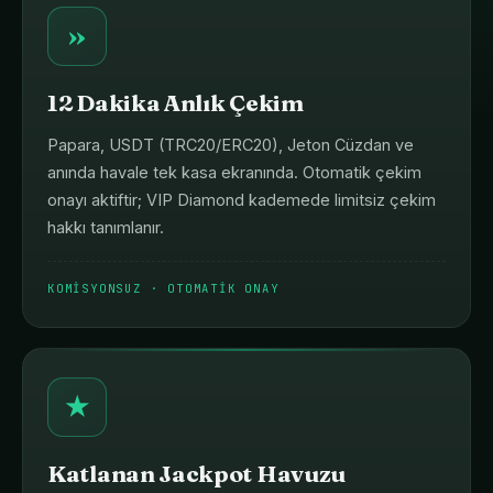
»
12 Dakika Anlık Çekim
Papara, USDT (TRC20/ERC20), Jeton Cüzdan ve
anında havale tek kasa ekranında. Otomatik çekim
onayı aktiftir; VIP Diamond kademede limitsiz çekim
hakkı tanımlanır.
KOMISYONSUZ · OTOMATIK ONAY
★
Katlanan Jackpot Havuzu