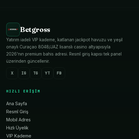
Betgross
Yatırım iadeli VIP kademe, katlanan jackpot havuzu ve yeşil
onaylı Curaçao 8048/JAZ lisanslı casino altyapısıyla
2026'nın premium bahis adresi. Resmî giriş kapısı tek panel
üzerinden güncellenir.
X
IG
TG
YT
FB
HIZLI ERIŞIM
Ana Sayfa
Resmî Giriş
Mobil Adres
Hızlı Üyelik
VIP Kademe