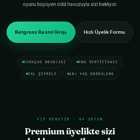
oyunu büyüyen ödül havuzuyla sizi bekliyor.
›
Betgross Resmî Giriş
Hızlı Üyelik Formu
CURAÇAO 8048/JAZ
RNG SERTIFIKASI
SSL ŞIFRELI
18+ YAŞ DOĞRULAMA
VIP DENEYIM · 04 SÜTUN
Premium üyelikte sizi