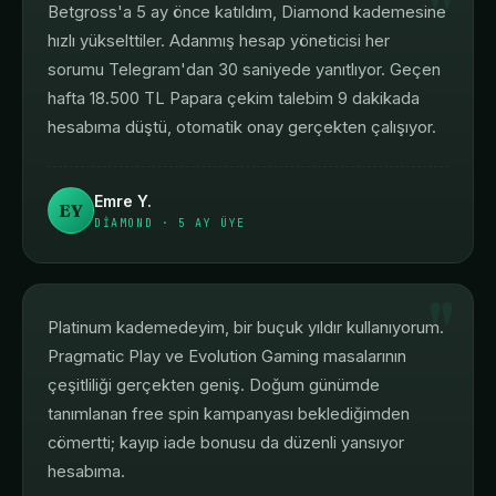
"
Betgross'a 5 ay önce katıldım, Diamond kademesine
hızlı yükselttiler. Adanmış hesap yöneticisi her
sorumu Telegram'dan 30 saniyede yanıtlıyor. Geçen
hafta 18.500 TL Papara çekim talebim 9 dakikada
hesabıma düştü, otomatik onay gerçekten çalışıyor.
Emre Y.
EY
DIAMOND · 5 AY ÜYE
"
Platinum kademedeyim, bir buçuk yıldır kullanıyorum.
Pragmatic Play ve Evolution Gaming masalarının
çeşitliliği gerçekten geniş. Doğum günümde
tanımlanan free spin kampanyası beklediğimden
cömertti; kayıp iade bonusu da düzenli yansıyor
hesabıma.