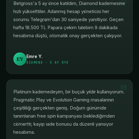
"
Betgross'a 5 ay önce katıldım, Diamond kademesine
hızlı yükselttiler. Adanmış hesap yöneticisi her
sorumu Telegram'dan 30 saniyede yanıtlıyor. Geçen
hafta 18.500 TL Papara çekim talebim 9 dakikada
hesabıma düştü, otomatik onay gerçekten çalışıyor.
Emre Y.
EY
DIAMOND · 5 AY ÜYE
"
Platinum kademedeyim, bir buçuk yıldır kullanıyorum.
Pragmatic Play ve Evolution Gaming masalarının
çeşitliliği gerçekten geniş. Doğum günümde
tanımlanan free spin kampanyası beklediğimden
cömertti; kayıp iade bonusu da düzenli yansıyor
hesabıma.