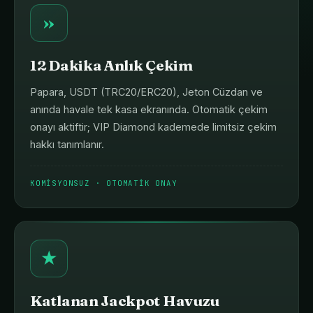
»
12 Dakika Anlık Çekim
Papara, USDT (TRC20/ERC20), Jeton Cüzdan ve
anında havale tek kasa ekranında. Otomatik çekim
onayı aktiftir; VIP Diamond kademede limitsiz çekim
hakkı tanımlanır.
KOMISYONSUZ · OTOMATIK ONAY
★
Katlanan Jackpot Havuzu