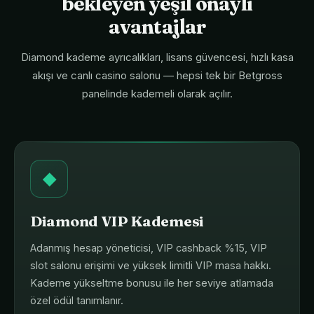
bekleyen yeşil onaylı
avantajlar
Diamond kademe ayrıcalıkları, lisans güvencesi, hızlı kasa
akışı ve canlı casino salonu — hepsi tek bir Betgross
panelinde kademeli olarak açılır.
◆
Diamond VIP Kademesi
Adanmış hesap yöneticisi, VIP cashback %15, VIP
slot salonu erişimi ve yüksek limitli VIP masa hakkı.
Kademe yükseltme bonusu ile her seviye atlamada
özel ödül tanımlanır.