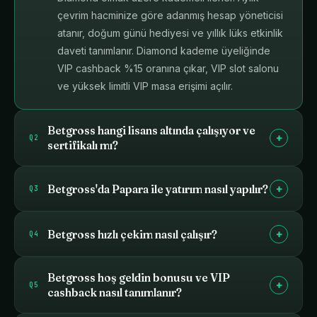
çevrim hacminize göre adanmış hesap yöneticisi
atanır, doğum günü hediyesi ve yıllık lüks etkinlik
daveti tanımlanır. Diamond kademe üyeliğinde
VIP cashback %15 oranına çıkar, VIP slot salonu
ve yüksek limitli VIP masa erişimi açılır.
Betgross hangi lisans altında çalışıyor ve
+
Q2
sertifikalı mı?
Betgross'da Papara ile yatırım nasıl yapılır?
+
Q3
Betgross hızlı çekim nasıl çalışır?
+
Q4
Betgross hoş geldin bonusu ve VIP
+
Q5
cashback nasıl tanımlanır?