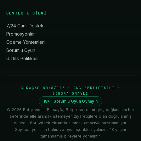
DESTEK & BILGI
7/24 Canlı Destek
Promosyonlar
Ödeme Yöntemleri
Sorumlu Oyun
Gizlilik Politikası
CURAÇAO 8048/JAZ · RNG SERTIFIKALI ·
ECOGRA ONAYLI
18+ · Sorumlu Oyun Oynayın
© 2026 Betgross — Bu sayfa, Betgross resmî giriş bağlantısını her
seferinde elle aramak istemeyen ziyaretçilere o an doğrulanmış
güncel köprüyü tek ekranda sunmak amacıyla hazırlanmıştır.
Sayfada yer alan bahis ve oyun içerikleri yalnızca 18 yaşını
tamamlamış bireylere yöneliktir.