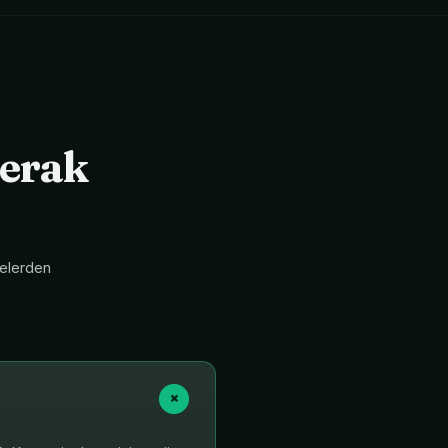
merak
elerden
+