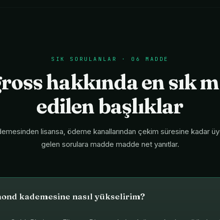
SIK SORULANLAR · 06 MADDE
ross hakkında en sık 
edilen başlıklar
demesinden lisansa, ödeme kanallarından çekim süresine kadar üy
gelen sorulara madde madde net yanıtlar.
ond kademesine nasıl yükselirim?