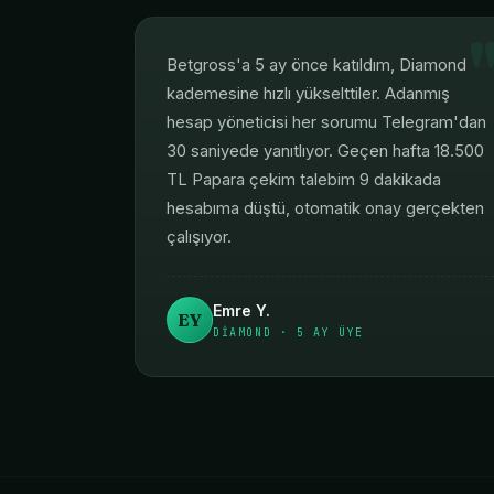
Betgross'a 5 ay önce katıldım, Diamond
kademesine hızlı yükselttiler. Adanmış
hesap yöneticisi her sorumu Telegram'dan
30 saniyede yanıtlıyor. Geçen hafta 18.500
TL Papara çekim talebim 9 dakikada
hesabıma düştü, otomatik onay gerçekten
çalışıyor.
Emre Y.
EY
DIAMOND · 5 AY ÜYE