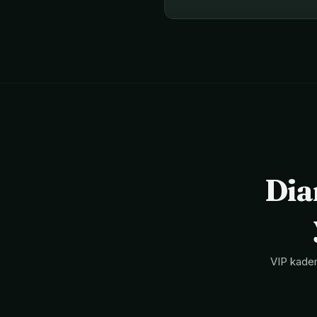
Dia
VIP kademe