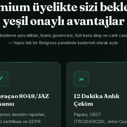
mium üyelikte sizi bekl
yeşil onaylı avantajlar
ademe ayrıcalıkları, lisans güvencesi, hızlı kasa akışı ve canlı cas
— hepsi tek bir Betgross panelinde kademeli olarak açılır.
✓
»
raçao 8048/JAZ
12 Dakika Anlık
sansı
Çekim
ımsız denetim raporları,
Papara, USDT
 sertifikası ve GDPR
(TRC20/ERC20), Jeton Cüz