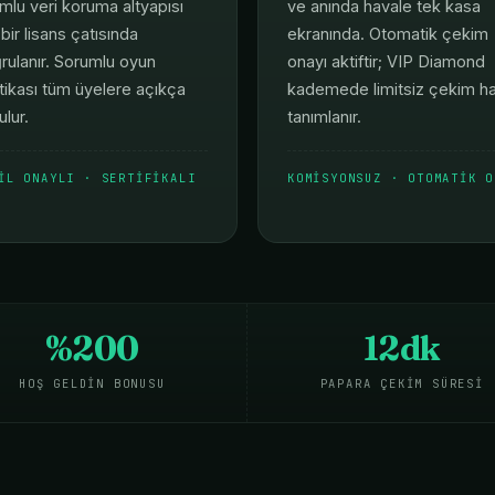
mlu veri koruma altyapısı
ve anında havale tek kasa
bir lisans çatısında
ekranında. Otomatik çekim
rulanır. Sorumlu oyun
onayı aktiftir; VIP Diamond
itikası tüm üyelere açıkça
kademede limitsiz çekim ha
lur.
tanımlanır.
IL ONAYLI · SERTIFIKALI
KOMISYONSUZ · OTOMATIK O
%200
12dk
HOŞ GELDIN BONUSU
PAPARA ÇEKIM SÜRESI