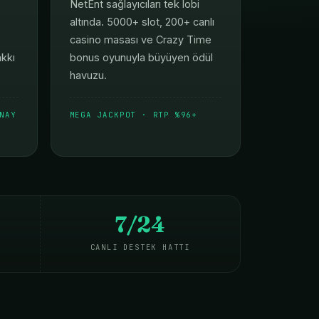
NetEnt sağlayıcıları tek lobi
altında. 5000+ slot, 200+ canlı
casino masası ve Crazy Time
kkı
bonus oyunuyla büyüyen ödül
havuzu.
NAY
MEGA JACKPOT · RTP %96+
7/24
CANLI DESTEK HATTI