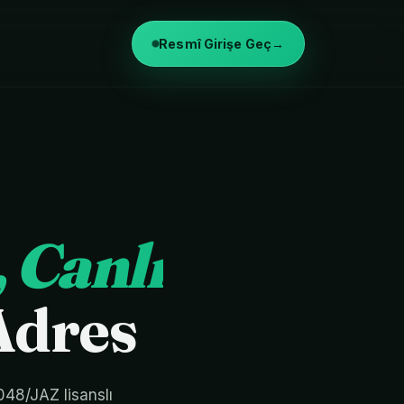
Resmî Girişe Geç
→
, Canlı
Adres
48/JAZ lisanslı