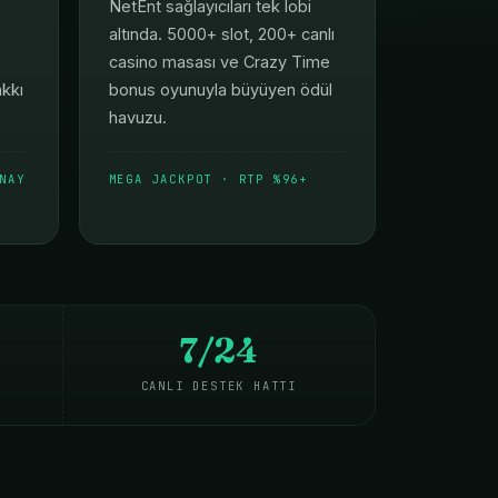
NetEnt sağlayıcıları tek lobi
altında. 5000+ slot, 200+ canlı
casino masası ve Crazy Time
kkı
bonus oyunuyla büyüyen ödül
havuzu.
NAY
MEGA JACKPOT · RTP %96+
7/24
CANLI DESTEK HATTI