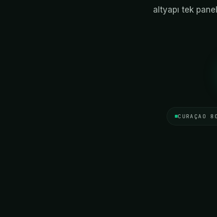
altyapı tek pane
CURAÇAO 8