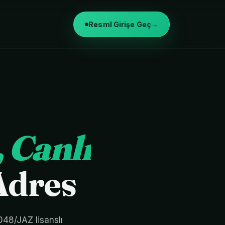
Resmî Girişe Geç
→
, Canlı
Adres
48/JAZ lisanslı