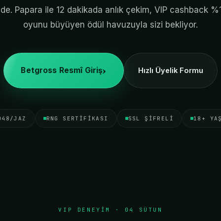
lde. Papara ile 12 dakikada anlık çekim, VIP cashback 
oyunu büyüyen ödül havuzuyla sizi bekliyor.
›
Betgross Resmî Giriş
Hızlı Üyelik Formu
048/JAZ
RNG SERTIFIKASI
SSL ŞIFRELI
18+ YA
VIP DENEYIM · 04 SÜTUN