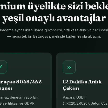
mium üyelikte sizi bekl
yeşil onaylı avantajlar
ademe ayrıcalıkları, lisans güvencesi, hızlı kasa akışı ve canlı cas
— hepsi tek bir Betgross panelinde kademeli olarak açılır.
✓
»
raçao 8048/JAZ
12 Dakika Anlık
sansı
Çekim
ımsız denetim raporları,
Papara, USDT
 sertifikası ve GDPR
(TRC20/ERC20), Jeton Cüz