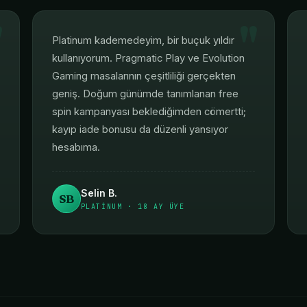
"
"
Platinum kademedeyim, bir buçuk yıldır
kullanıyorum. Pragmatic Play ve Evolution
Gaming masalarının çeşitliliği gerçekten
geniş. Doğum günümde tanımlanan free
spin kampanyası beklediğimden cömertti;
kayıp iade bonusu da düzenli yansıyor
hesabıma.
Selin B.
SB
PLATINUM · 18 AY ÜYE