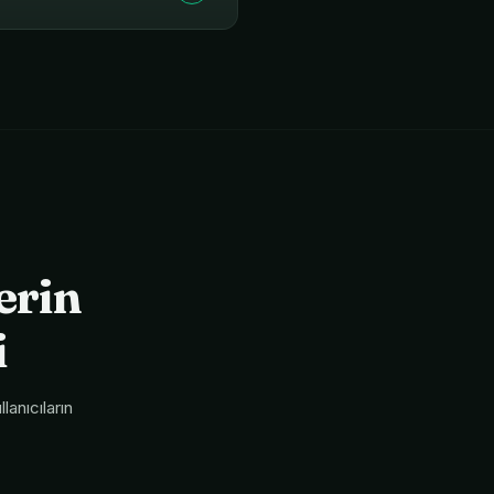
erin
i
lanıcıların