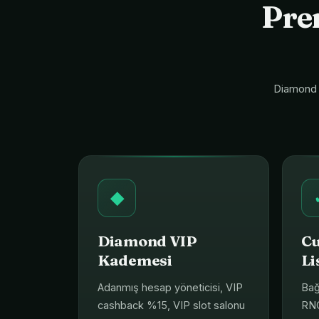
Pre
Diamond k
◆
Diamond VIP
Cu
Kademesi
Li
Adanmış hesap yöneticisi, VIP
Bağ
cashback %15, VIP slot salonu
RNG