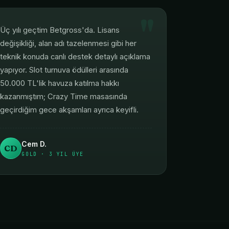
"
Üç yılı geçtim Betgross'da. Lisans
değişikliği, alan adı tazelenmesi gibi her
teknik konuda canlı destek detaylı açıklama
yapıyor. Slot turnuva ödülleri arasında
50.000 TL'lik havuza katılma hakkı
kazanmıştım; Crazy Time masasında
geçirdiğim gece akşamları ayrıca keyifli.
Cem D.
CD
GOLD · 3 YIL ÜYE