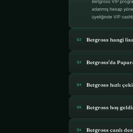
Betgross VIP program
adanmış hesap yöneti
üyeliğinde VIP cashba
Betgross hangi lisa
Q2
Betgross'da Papara
Q3
Betgross hızlı çeki
Q4
Betgross hoş geld
Q5
Betgross canlı des
Q6