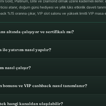
ı Gold, Platinum, Elite ve Diamond olmak üzere kademeli ilerler. 
cisi atanır, doğum günü hediyesi ve yıllık lüks etkinlik daveti tan
ck %15 oranına çıkar, VIP slot salonu ve yüksek limitli VIP masa eri
ns altında çalışıyor ve sertifikalı mı?
 ile yatırım nasıl yapılır?
m nasıl çalışır?
in bonusu ve VIP cashback nasıl tanımlanır?
tek hangi kanaldan ulaşılabilir?