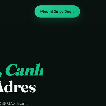
Resmî Girişe Geç
→
, Canlı
Adres
48/JAZ lisanslı