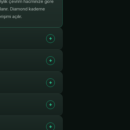
Aylık çevrim hacminize göre
ımlanır. Diamond kademe
şimi açılır.
+
+
+
+
+