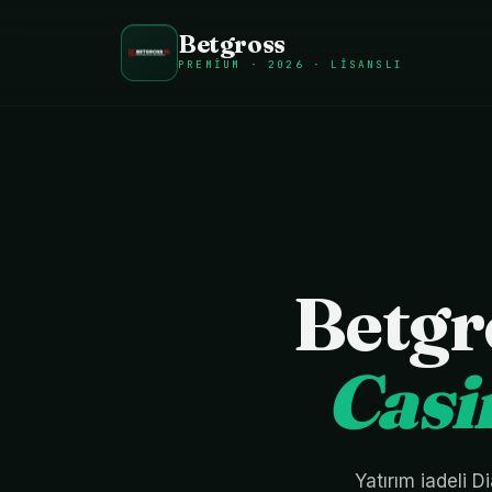
Betgross
PREMIUM · 2026 · LISANSLI
Betgr
Casi
Yatırım iadeli