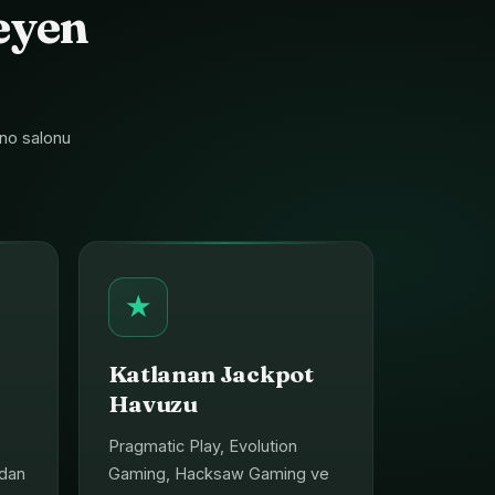
eyen
ino salonu
★
Katlanan Jackpot
Havuzu
Pragmatic Play, Evolution
dan
Gaming, Hacksaw Gaming ve