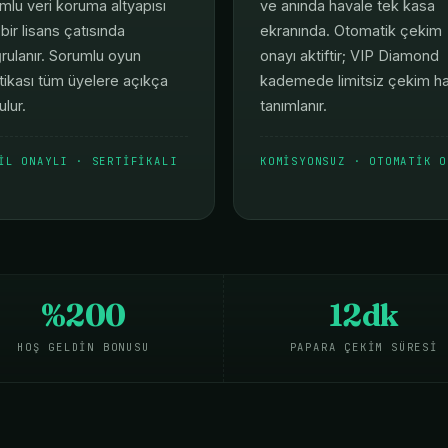
mlu veri koruma altyapısı
ve anında havale tek kasa
bir lisans çatısında
ekranında. Otomatik çekim
rulanır. Sorumlu oyun
onayı aktiftir; VIP Diamond
itikası tüm üyelere açıkça
kademede limitsiz çekim ha
lur.
tanımlanır.
IL ONAYLI · SERTIFIKALI
KOMISYONSUZ · OTOMATIK O
%200
12dk
HOŞ GELDIN BONUSU
PAPARA ÇEKIM SÜRESI