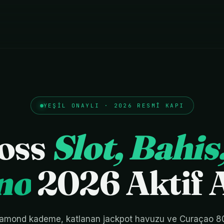
YEŞIL ONAYLI · 2026 RESMÎ KAPI
oss
Slot, Bahis
no
2026 Aktif 
 Diamond kademe, katlanan jackpot havuzu ve Curaçao 80