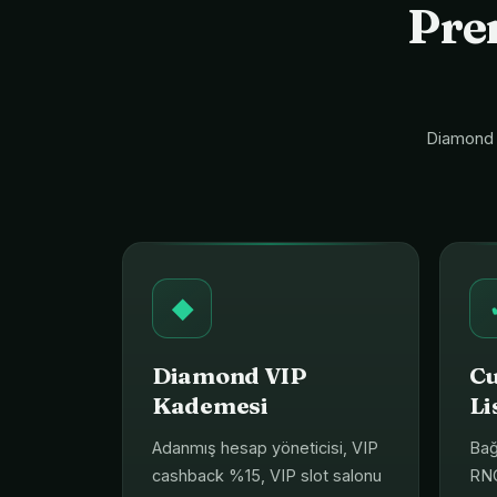
Pre
Diamond k
◆
Diamond VIP
Cu
Kademesi
Li
Adanmış hesap yöneticisi, VIP
Bağ
cashback %15, VIP slot salonu
RNG