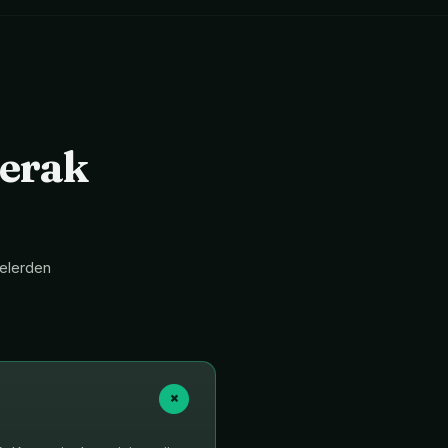
merak
elerden
+