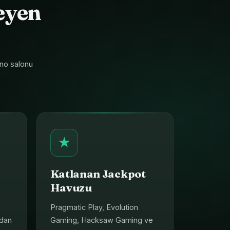
eyen
ino salonu
★
Katlanan Jackpot
Havuzu
Pragmatic Play, Evolution
dan
Gaming, Hacksaw Gaming ve