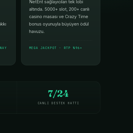
NetEnt sağlayıcıları tek lobi
altında. 5000+ slot, 200+ canlı
casino masası ve Crazy Time
kkı
bonus oyunuyla büyüyen ödül
havuzu.
NAY
MEGA JACKPOT · RTP %96+
7/24
CANLI DESTEK HATTI