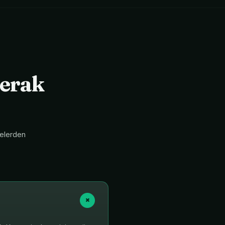
merak
elerden
+