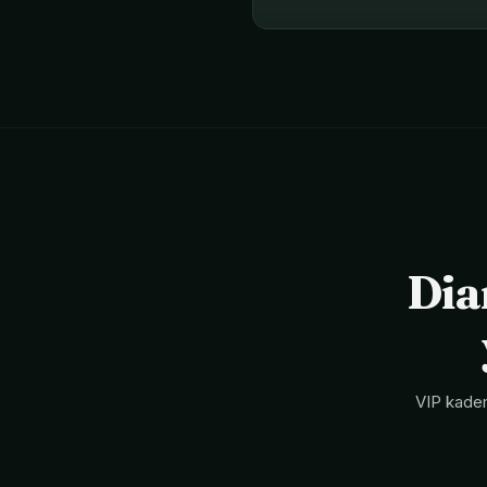
Dia
VIP kademe