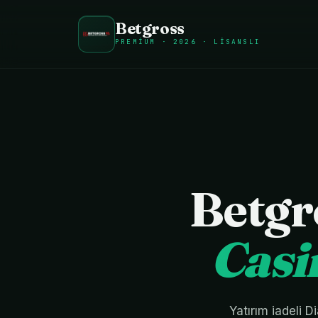
Betgross
PREMIUM · 2026 · LISANSLI
Betgr
Casi
Yatırım iadeli