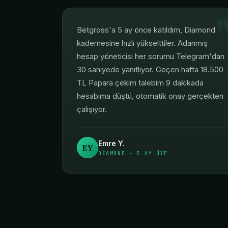
Betgross'a 5 ay önce katıldım, Diamond
kademesine hızlı yükselttiler. Adanmış
hesap yöneticisi her sorumu Telegram'dan
30 saniyede yanıtlıyor. Geçen hafta 18.500
TL Papara çekim talebim 9 dakikada
hesabıma düştü, otomatik onay gerçekten
çalışıyor.
Emre Y.
EY
DIAMOND · 5 AY ÜYE