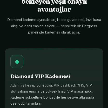
bekleyen yeşil onaylı
avantajlar
Diamond kademe ayrıcalıkları, lisans güvencesi, hızlı kasa
akışı ve canlı casino salonu — hepsi tek bir Betgross
panelinde kademeli olarak açılır.
◆
Diamond VIP Kademesi
Adanmış hesap yöneticisi, VIP cashback %15, VIP
slot salonu erişimi ve yüksek limitli VIP masa hakkı.
Kademe yükseltme bonusu ile her seviye atlamada
özel ödül tanımlanır.