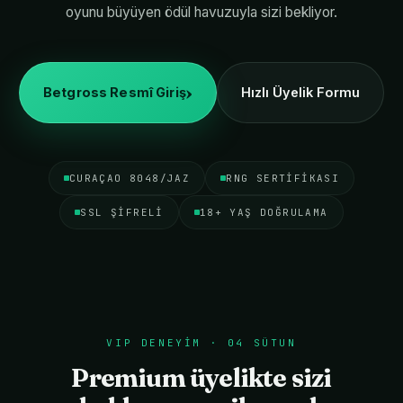
oyunu büyüyen ödül havuzuyla sizi bekliyor.
›
Betgross Resmî Giriş
Hızlı Üyelik Formu
CURAÇAO 8048/JAZ
RNG SERTIFIKASI
SSL ŞIFRELI
18+ YAŞ DOĞRULAMA
VIP DENEYIM · 04 SÜTUN
Premium üyelikte sizi