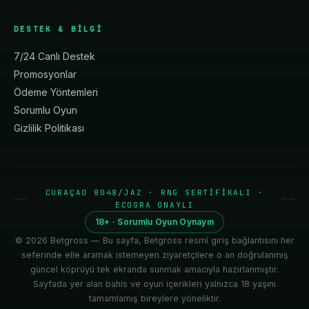
DESTEK & BILGI
7/24 Canlı Destek
Promosyonlar
Ödeme Yöntemleri
Sorumlu Oyun
Gizlilik Politikası
CURAÇAO 8048/JAZ · RNG SERTIFIKALI ·
ECOGRA ONAYLI
18+ · Sorumlu Oyun Oynayın
© 2026 Betgross — Bu sayfa, Betgross resmî giriş bağlantısını her
seferinde elle aramak istemeyen ziyaretçilere o an doğrulanmış
güncel köprüyü tek ekranda sunmak amacıyla hazırlanmıştır.
Sayfada yer alan bahis ve oyun içerikleri yalnızca 18 yaşını
tamamlamış bireylere yöneliktir.