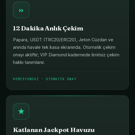
»
12 Dakika Anlık Çekim
Papara, USDT (TRC20/ERC20), Jeton Cüzdan ve
anında havale tek kasa ekranında. Otomatik çekim
onayı aktiftir; VIP Diamond kademede limitsiz çekim
hakkı tanımlanır.
KOMISYONSUZ · OTOMATIK ONAY
★
Katlanan Jackpot Havuzu