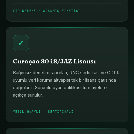
VIP KADEME · ADANMIŞ YÖNETICI
✓
Curaçao 8048/JAZ Lisansı
Bağımsız denetim raporları, RNG sertifikası ve GDPR
uyumlu veri koruma altyapısı tek bir lisans çatısında
doğrulanır. Sorumlu oyun politikası tüm üyelere
açıkça sunulur.
YEŞIL ONAYLI · SERTIFIKALI