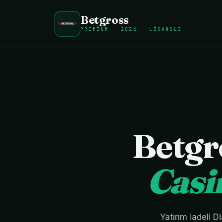
Betgross
PREMIUM · 2026 · LISANSLI
Betgr
Casi
Yatırım iadeli