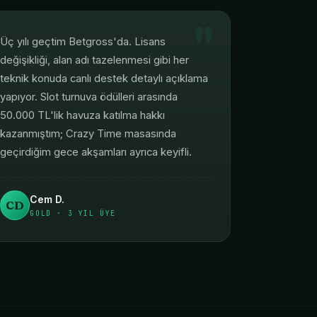
"
Üç yılı geçtim Betgross'da. Lisans
değişikliği, alan adı tazelenmesi gibi her
teknik konuda canlı destek detaylı açıklama
yapıyor. Slot turnuva ödülleri arasında
50.000 TL'lik havuza katılma hakkı
kazanmıştım; Crazy Time masasında
geçirdiğim gece akşamları ayrıca keyifli.
Cem D.
CD
GOLD · 3 YIL ÜYE