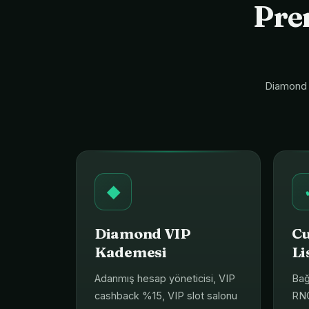
Pre
Diamond k
◆
Diamond VIP
Cu
Kademesi
Li
Adanmış hesap yöneticisi, VIP
Bağ
cashback %15, VIP slot salonu
RNG