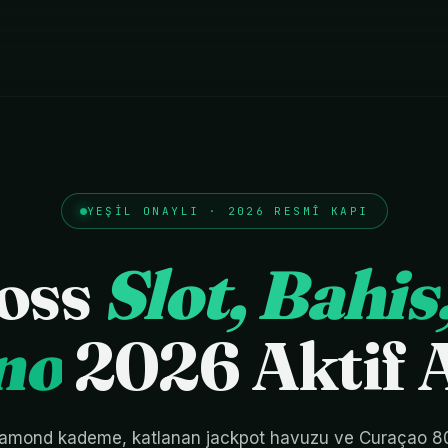
YEŞIL ONAYLI · 2026 RESMÎ KAPI
oss
Slot, Bahis
no
2026 Aktif 
 Diamond kademe, katlanan jackpot havuzu ve Curaçao 80