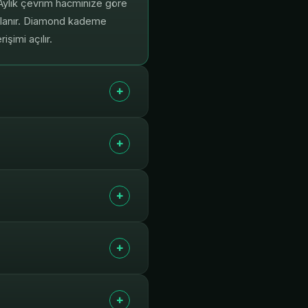
Aylık çevrim hacminize göre
ımlanır. Diamond kademe
şimi açılır.
+
+
+
+
+