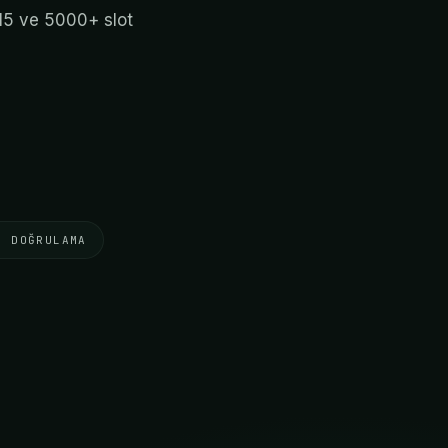
%15 ve 5000+ slot
Ş DOĞRULAMA