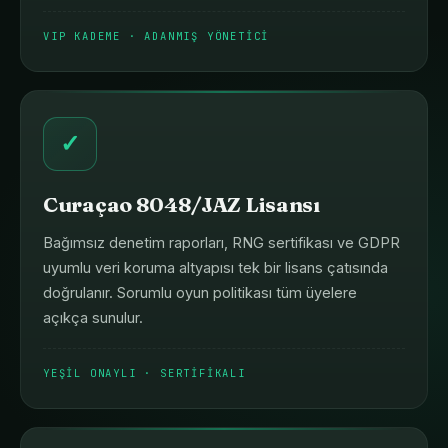
VIP KADEME · ADANMIŞ YÖNETICI
✓
Curaçao 8048/JAZ Lisansı
Bağımsız denetim raporları, RNG sertifikası ve GDPR
uyumlu veri koruma altyapısı tek bir lisans çatısında
doğrulanır. Sorumlu oyun politikası tüm üyelere
açıkça sunulur.
YEŞIL ONAYLI · SERTIFIKALI