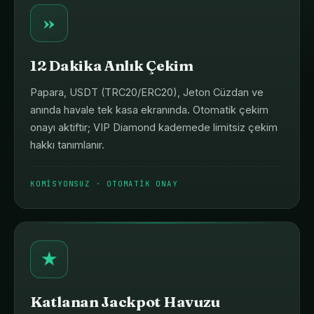
»
12 Dakika Anlık Çekim
Papara, USDT (TRC20/ERC20), Jeton Cüzdan ve
anında havale tek kasa ekranında. Otomatik çekim
onayı aktiftir; VIP Diamond kademede limitsiz çekim
hakkı tanımlanır.
KOMISYONSUZ · OTOMATIK ONAY
★
Katlanan Jackpot Havuzu