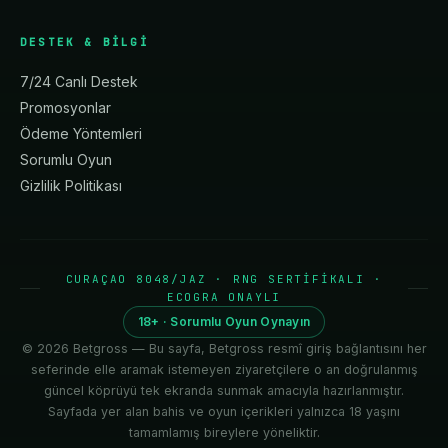
DESTEK & BILGI
7/24 Canlı Destek
Promosyonlar
Ödeme Yöntemleri
Sorumlu Oyun
Gizlilik Politikası
CURAÇAO 8048/JAZ · RNG SERTIFIKALI ·
ECOGRA ONAYLI
18+ · Sorumlu Oyun Oynayın
© 2026 Betgross — Bu sayfa, Betgross resmî giriş bağlantısını her
seferinde elle aramak istemeyen ziyaretçilere o an doğrulanmış
güncel köprüyü tek ekranda sunmak amacıyla hazırlanmıştır.
Sayfada yer alan bahis ve oyun içerikleri yalnızca 18 yaşını
tamamlamış bireylere yöneliktir.