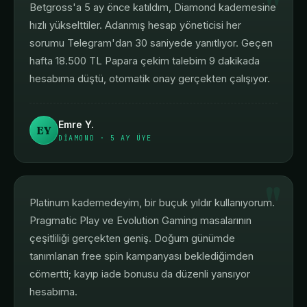
"
Betgross'a 5 ay önce katıldım, Diamond kademesine
hızlı yükselttiler. Adanmış hesap yöneticisi her
sorumu Telegram'dan 30 saniyede yanıtlıyor. Geçen
hafta 18.500 TL Papara çekim talebim 9 dakikada
hesabıma düştü, otomatik onay gerçekten çalışıyor.
Emre Y.
EY
DIAMOND · 5 AY ÜYE
"
Platinum kademedeyim, bir buçuk yıldır kullanıyorum.
Pragmatic Play ve Evolution Gaming masalarının
çeşitliliği gerçekten geniş. Doğum günümde
tanımlanan free spin kampanyası beklediğimden
cömertti; kayıp iade bonusu da düzenli yansıyor
hesabıma.