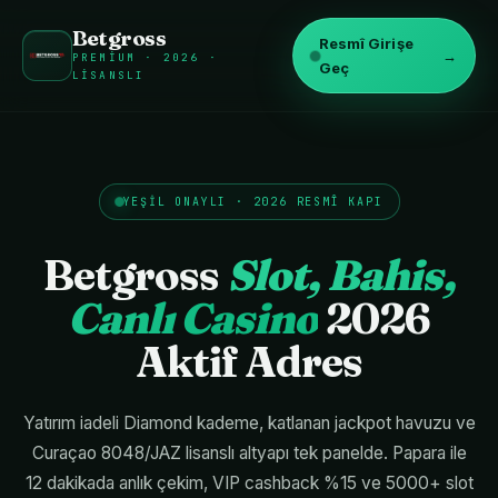
Betgross
Resmî Girişe
→
PREMIUM · 2026 ·
Geç
LISANSLI
YEŞIL ONAYLI · 2026 RESMÎ KAPI
Betgross
Slot, Bahis,
Canlı Casino
2026
Aktif Adres
Yatırım iadeli Diamond kademe, katlanan jackpot havuzu ve
Curaçao 8048/JAZ lisanslı altyapı tek panelde. Papara ile
12 dakikada anlık çekim, VIP cashback %15 ve 5000+ slot