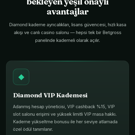
bekleyen yeşil onaylı
avantajlar
Diamond kademe ayrıcalıkları, lisans güvencesi, hızlı kasa
akışı ve canlı casino salonu — hepsi tek bir Betgross
panelinde kademeli olarak açılır.
◆
Diamond VIP Kademesi
Adanmış hesap yöneticisi, VIP cashback %15, VIP
slot salonu erişimi ve yüksek limitli VIP masa hakkı.
Kademe yükseltme bonusu ile her seviye atlamada
özel ödül tanımlanır.