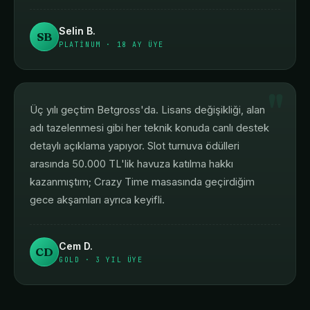
Selin B.
SB
PLATINUM · 18 AY ÜYE
"
Üç yılı geçtim Betgross'da. Lisans değişikliği, alan
adı tazelenmesi gibi her teknik konuda canlı destek
detaylı açıklama yapıyor. Slot turnuva ödülleri
arasında 50.000 TL'lik havuza katılma hakkı
kazanmıştım; Crazy Time masasında geçirdiğim
gece akşamları ayrıca keyifli.
Cem D.
CD
GOLD · 3 YIL ÜYE