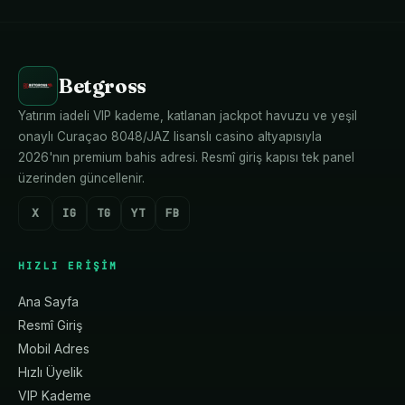
Betgross
Yatırım iadeli VIP kademe, katlanan jackpot havuzu ve yeşil
onaylı Curaçao 8048/JAZ lisanslı casino altyapısıyla
2026'nın premium bahis adresi. Resmî giriş kapısı tek panel
üzerinden güncellenir.
X
IG
TG
YT
FB
HIZLI ERIŞIM
Ana Sayfa
Resmî Giriş
Mobil Adres
Hızlı Üyelik
VIP Kademe