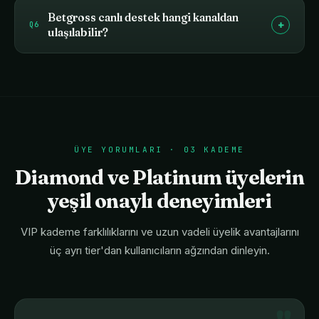
Betgross canlı destek hangi kanaldan
+
Q6
ulaşılabilir?
ÜYE YORUMLARI · 03 KADEME
Diamond ve Platinum üyelerin
yeşil onaylı deneyimleri
VIP kademe farklılıklarını ve uzun vadeli üyelik avantajlarını
üç ayrı tier'dan kullanıcıların ağzından dinleyin.